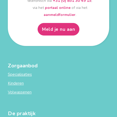
+31 (0) 851 30 49 15
telefonisch via
,
via het
portaal online
of via het
aanmeldformulier
.
Meld je nu aan
Zorgaanbod
Specialisaties
Kinderen
Volwassenen
De praktijk