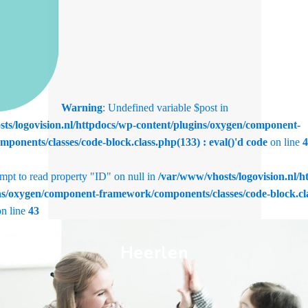
Warning
: Undefined variable $post in
ts/logovision.nl/httpdocs/wp-content/plugins/oxygen/component-
ponents/classes/code-block.class.php(133) : eval()'d code
on line
4
empt to read property "ID" on null in
/var/www/vhosts/logovision.nl/h
ns/oxygen/component-framework/components/classes/code-block.cla
n line
43
Heerlen