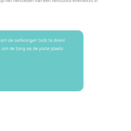
 op het herstellen van een verstoord evenwicht in
.
om de oefeningen toch te doen!
 om de tong op de juiste plaats