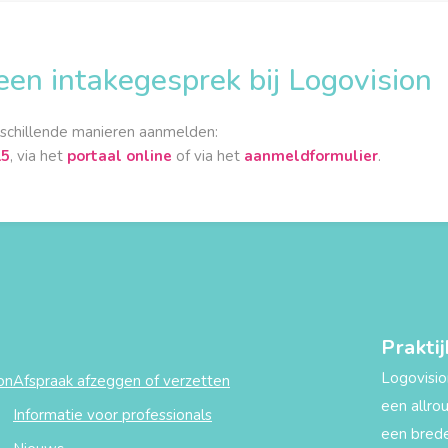
een intakegesprek bij Logovision
rschillende manieren aanmelden:
15
, via het
portaal online
of via het
aanmeldformulier
.
Prakti
Logovisio
on
Afspraak afzeggen of verzetten
een allro
Informatie voor professionals
een brede