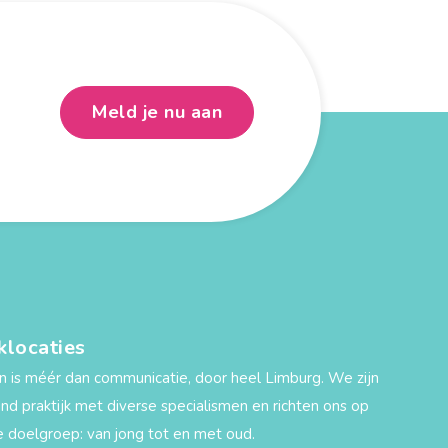
Meld je nu aan
jklocaties
n is méér dan communicatie, door heel Limburg. We zijn
und praktijk met diverse specialismen en richten ons op
 doelgroep: van jong tot en met oud.