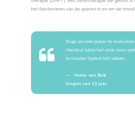
therapie (OMFT), een oefentherapie die gericht is
het functioneren van de spieren in en om de mond
Knap om een puber te motiveren 
Hierdoor lukte het onze zoon snel
te houden tijdens het slikken.
— Vader van Bob
Jongen van 13 jaar