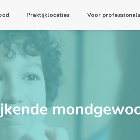
bod
Praktijklocaties
Voor professional
jkende mondgewo