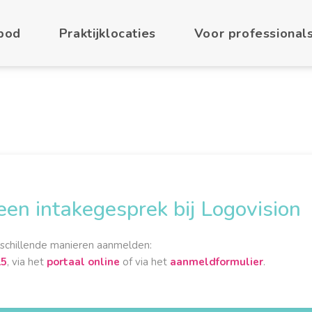
bod
Praktijklocaties
Voor professional
een intakegesprek bij Logovision
rschillende manieren aanmelden:
15
, via het
portaal online
of via het
aanmeldformulier
.