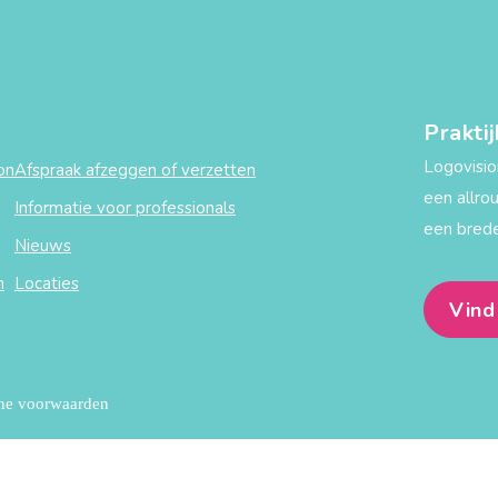
Prakti
Logovisio
on
Afspraak afzeggen of verzetten
een allro
Informatie voor professionals
een brede
Nieuws
n
Locaties
Vind
ne voorwaarden