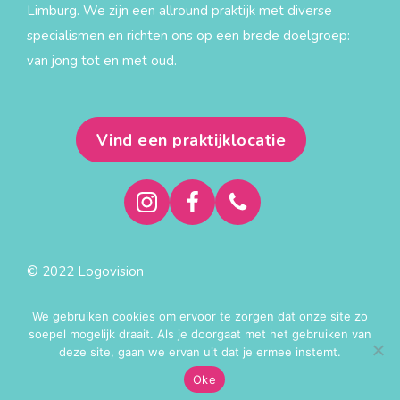
Limburg. We zijn een allround praktijk met diverse
specialismen en richten ons op een brede doelgroep:
van jong tot en met oud.
Vind een praktijklocatie
© 2022 Logovision
Privacy statement
We gebruiken cookies om ervoor te zorgen dat onze site zo
Algemene voorwaarden
soepel mogelijk draait. Als je doorgaat met het gebruiken van
deze site, gaan we ervan uit dat je ermee instemt.
Made with ♥ by
Rock the Web
Oke