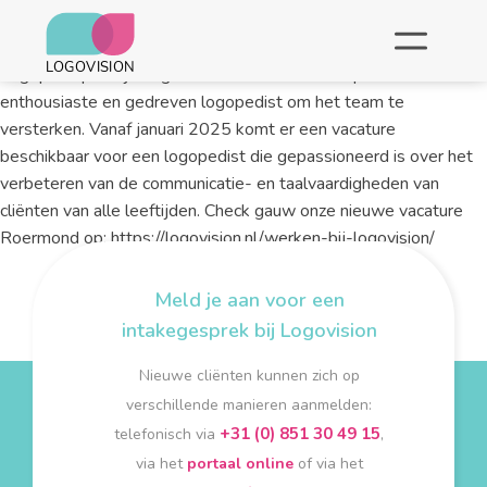
26.09.2024
Logopediepraktijk Logovision in Roermond is op zoek naar een
enthousiaste en gedreven logopedist om het team te
versterken. Vanaf januari 2025 komt er een vacature
beschikbaar voor een logopedist die gepassioneerd is over het
verbeteren van de communicatie- en taalvaardigheden van
cliënten van alle leeftijden. Check gauw onze nieuwe vacature
Roermond op: https://logovision.nl/werken-bij-logovision/
Meld je aan voor een
intakegesprek bij Logovision
Nieuwe cliënten kunnen zich op
verschillende manieren aanmelden:
+31 (0) 851 30 49 15
telefonisch via
,
via het
portaal online
of via het