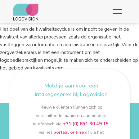
Met veel trots heeft Logovision en haar topteam recentelijk het
certificaat voor de kwaliteitscyclus behaald!
Het doel van de kwaliteitscyclus is om inzicht te geven in de
kwaliteit van allerlei processen, zoals de organisatie, het
vastleggen van informatie en administratie in de praktijk. Voor de
zorgverzekeraars is het een instrument om het
logopediepraktijken mogelijk te maken zich te onderscheiden op
het gebied van kwaliteitszorg.
Meld je aan voor een
intakegesprek bij Logovision
Nieuwe cliënten kunnen zich op
verschillende manieren aanmelden:
+31 (0) 851 30 49 15
telefonisch via
,
via het
portaal online
of via het